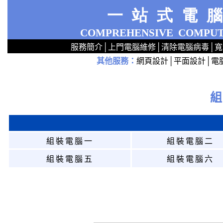
一站式電
COMPREHENSIVE
COMPUT
服務簡介
│
上門電腦維修
│
清除電腦病毒
│
寬
其他服務
：
網頁設計
│
平面設計
│
電
2
2
2
2
2
2
2
2
2
2
2
2
無線 上門安裝Router 鋪 舖 店 廣場 p9x0x02cx 觀塘 區 商場 維修電腦 Repair 整電腦 修理電腦 上門 設定 安裝 ipcam ip cam Camera Set up Wireless Router setup 修理 電腦 維修 整 修 重裝 安裝 Window
組裝電腦一
組裝電腦二
組裝電腦五
組裝電腦六
m
m
m
m
m
m
m
m
m
m
m
m
m
m
m
m
m
m
m
m