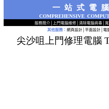
一站式電
COMPREHENSIVE
COMPUT
服務簡介
│
上門電腦維修
│
清除電腦病毒
│
寬
其他服務
：
網頁設計
│
平面設計
│
電
2
2
2
2
2
2
2
2
2
2
2
2
無線 上門安裝Router 鋪 舖 店 廣場 p9x0x02cx 觀塘 區 商場 維修電腦 Repair 整電腦 修理電腦 上門 設定 安裝 ipcam ip cam Camera Set up Wireless Router setup 修理 電腦 維修 整 修 重裝 安裝 Window
尖沙咀上門修理電腦 Tel
32kl3lh
y
y
y
y
y
y
y
y
y
a
a
a
a
a
a
a
a
a