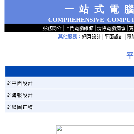
一站式電
COMPREHENSIVE
COMPUT
服務簡介
│
上門電腦維修
│
清除電腦病毒
│
寬
其他服務
：
網頁設計
│
平面設計
│
電
2
2
2
2
2
2
2
2
2
2
2
2
無線 上門安裝Router 鋪 舖 店 廣場 p9x0x02cx 觀塘 區 商場 維修電腦 Repair 整電腦 修理電腦 上門 設定 安裝 ipcam ip cam Camera Set up Wireless Router setup 修理 電腦 維修 整 修 重裝 安裝 Window
※平面設計
※海報設計
※繪圖正稿
o
o
o
o
o
o
o
o
o
o
o
o
o
o
o
o